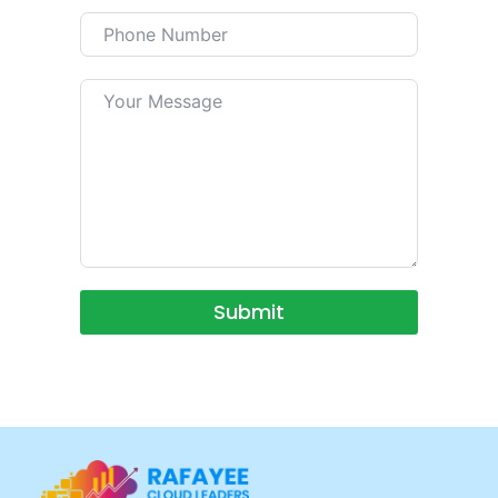
Submit