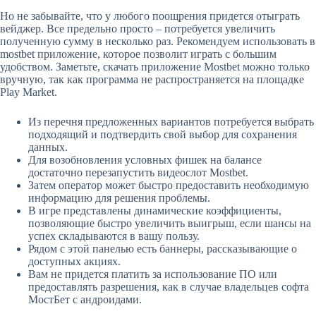
Но не забывайте, что у любого поощрения придется отыграть
вейджер. Все предельно просто – потребуется увеличить
полученную сумму в несколько раз. Рекомендуем использовать в
mostbet приложение, которое позволит играть с большим
удобством. Заметьте, скачать приложение Mostbet можно только
вручную, так как программа не распространяется на площадке
Play Market.
Из перечня предложенных вариантов потребуется выбрать
подходящий и подтвердить свой выбор для сохранения
данных.
Для возобновления условных фишек на балансе
достаточно перезапустить видеослот Mostbet.
Затем оператор может быстро предоставить необходимую
информацию для решения проблемы.
В игре представлены динамические коэффициенты,
позволяющие быстро увеличить выигрыш, если шансы на
успех складываются в вашу пользу.
Рядом с этой панелью есть баннеры, рассказывающие о
доступных акциях.
Вам не придется платить за использование ПО или
предоставлять разрешения, как в случае владельцев софта
МостБет c андроидами.