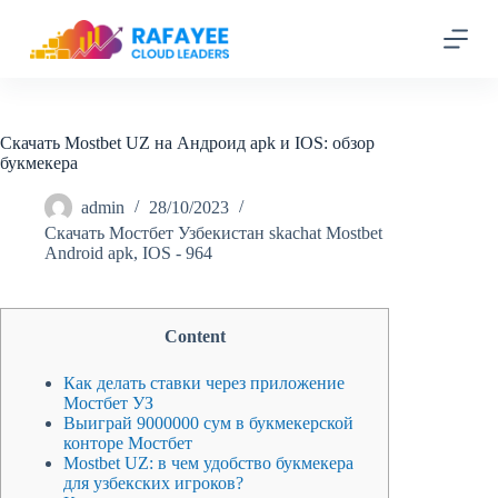
S
k
i
p
t
o
c
Скачать Mostbet UZ на Андроид apk и IOS: обзор
o
букмекера
n
t
admin
28/10/2023
e
Скачать Мостбет Узбекистан skachat Mostbet
n
Android apk, IOS - 964
t
Content
Как делать ставки через приложение
Мостбет УЗ
Выиграй 9000000 сум в букмекерской
конторе Мостбет
Mostbet UZ: в чем удобство букмекера
для узбекских игроков?