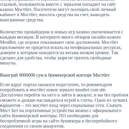
ссылкой, пользователь вместе с зеркалом попадает на сайт
казино Мостбет. Посетители могут посещать свой личный
кабинет в Мостбет, вносить средства на счет, выводить
выигранные средства.
Количество провайдеров и новых игр казино увеличивается с
каждым месяцем. В интернете много обзоров онлайн-казино
MostBet, где игроки показывают свои достижения. Мостбет
приложение не придется искать на неофициальных ресурсах,
доверие к которым находится на весьма низком уровне. Так
сделано для удобства, чтобы зазря не тратить свободные
минуты.
Выиграй 9000000 сум в букмекерской конторе Мостбет
Если вдруг портал оказался недоступен, то рекомендуем
попробовать в мостбет новое зеркало mostbet com site.
Достаточно перейти на него и зайти в аккаунт, и вы без проблем
сможете и дальше наслаждаться игрой в слоты. Один из лучших
вариантов – это мостбет вход через социальные сети. Скачать
Мост Бет на портативные устройства можно с официального
сайта букмекерской конторы. ПО необходимо для
беспроблемной игры на сайте букмекера и бесперебойного
соединения со своим аккаунтом.