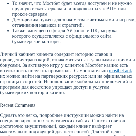
То значит, что Мостбет будет всегда доступен и не нужно
вручную искать зеркала или подключаться к ВПН или
прокси-серверам.
Демо-режим нужен для знакомства с автоматами и играми,
оттачивания навыков и стратегий.
Также выпущен софт для Айфонов и ПК, загрузка
которого осуществляется с официального сайта
букмекерской конторы.
Личный кабинет клиента содержит историю ставок и
проведения транзакций, ознакомиться с актуальными акциями и
бонусами. За активную игру у клиентов Мостбет казино есть
возможность получать промокоды. Самостоятельно
mostbet apk
их можно найти на партнерских ресурсах или на официальных
страницах соцсетей. Использование мобильных приложений и
программ для десктопов упрощает доступ к услугам
букмекерских контор и казино.
Recent Comments
Сделать это легко, подробные инструкции можно найти на
специализированных тематических сайтах. Список советов
достаточно внушительный, каждый клиент выбирает
максимально подходящий для него способ. Для этой цели