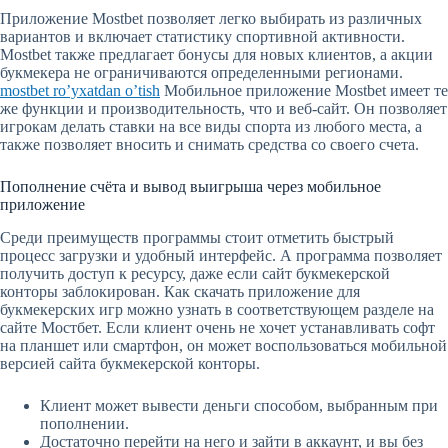
Приложение Mostbet позволяет легко выбирать из различных
вариантов и включает статистику спортивной активности.
Mostbet также предлагает бонусы для новых клиентов, а акции
букмекера не ограничиваются определенными регионами.
mostbet ro’yxatdan o’tish
Мобильное приложение Mostbet имеет те
же функции и производительность, что и веб-сайт. Он позволяет
игрокам делать ставки на все виды спорта из любого места, а
также позволяет вносить и снимать средства со своего счета.
Пополнение счёта и вывод выигрыша через мобильное
приложение
Среди преимуществ программы стоит отметить быстрый
процесс загрузки и удобный интерфейс. А программа позволяет
получить доступ к ресурсу, даже если сайт букмекерской
конторы заблокирован. Как скачать приложение для
букмекерских игр можно узнать в соответствующем разделе на
сайте Мостбет. Если клиент очень не хочет устанавливать софт
на планшет или смартфон, он может воспользоваться мобильной
версией сайта букмекерской конторы.
Клиент может вывести деньги способом, выбранным при
пополнении.
Достаточно перейти на него и зайти в аккаунт, и вы без