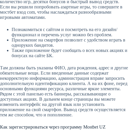
количество игр, десятки бонусов и быстрый вывод средств.
Если вы решили попробовать азартные игры, то совершите в
мостбет вход com, чтобы наслаждаться разнообразными
игровыми автоматами.
Познакомиться с сайтом и посмотреть на его дизайн/
функционал и перечень услуг можно без проблем.
Приложение на смартфон позволит с удобством играть в
одноруких бандитов.
Также приложение будет сообщать о всех новых акциях и
бонусах на сайте БК.
Там должны быть указаны ФИО, дата рождения, адрес и другие
обязательные вещи. Если введенные данные содержат
некорректную информацию, администрация вправе запросить
дополнительную идентификацию клиента. А на их фоне, перед
основными функциями ресурса, различные яркие элементы.
Рядом с этой панелью есть баннеры, рассказывающие о
доступных акциях. В дальнем конце страницы вы можете
изменить интерфейс на другой язык или установить
приложение на свой смартфон. Вывод средств осуществляется
тем же способом, что и пополнение.
Как зарегистрироваться через программу Mostbet UZ