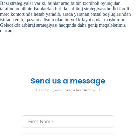
Bəzi strategiyalar var ki, bunlar artıq bütün təcrübəli oyunçular
tərəfindən bilinir. Bunlardan biri də, arbitraj strategiyasıdır. İki fərqli
mərc kontorunda hesab yaradıb, arada yaranan əmsal boşluqlarından
istifadə edib, qazanma üsulu olan bu yol kifayət qədər məşhurdur.
Gələcəkdə arbitraj strategiyası haqqında daha geniş məqalələrimiz
olacaq.
Send us a message
Reach out, we’d love to hear from you!