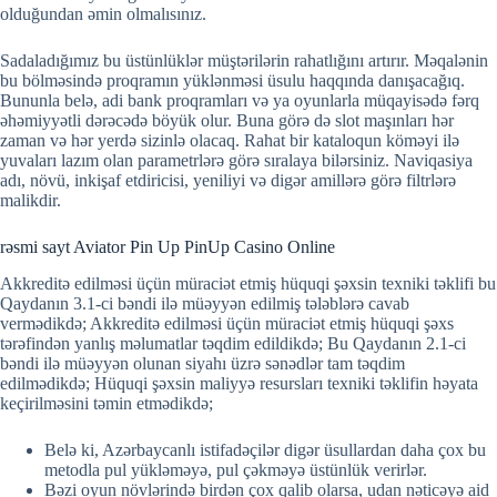
olduğundan əmin olmalısınız.
Sadaladığımız bu üstünlüklər müştərilərin rahatlığını artırır. Məqalənin
bu bölməsində proqramın yüklənməsi üsulu haqqında danışacağıq.
Bununla belə, adi bank proqramları və ya oyunlarla müqayisədə fərq
əhəmiyyətli dərəcədə böyük olur. Buna görə də slot maşınları hər
zaman və hər yerdə sizinlə olacaq. Rahat bir kataloqun köməyi ilə
yuvaları lazım olan parametrlərə görə sıralaya bilərsiniz. Naviqasiya
adı, növü, inkişaf etdiricisi, yeniliyi və digər amillərə görə filtrlərə
malikdir.
rəsmi sayt Aviator Pin Up PinUp Casino Online
Akkreditə edilməsi üçün müraciət etmiş hüquqi şəxsin texniki təklifi bu
Qaydanın 3.1-ci bəndi ilə müəyyən edilmiş tələblərə cavab
vermədikdə; Akkreditə edilməsi üçün müraciət etmiş hüquqi şəxs
tərəfindən yanlış məlumatlar təqdim edildikdə; Bu Qaydanın 2.1-ci
bəndi ilə müəyyən olunan siyahı üzrə sənədlər tam təqdim
edilmədikdə; Hüquqi şəxsin maliyyə resursları texniki təklifin həyata
keçirilməsini təmin etmədikdə;
Belə ki, Azərbaycanlı istifadəçilər digər üsullardan daha çox bu
metodla pul yükləməyə, pul çəkməyə üstünlük verirlər.
Bəzi oyun növlərində birdən çox qalib olarsa, udan nəticəyə aid