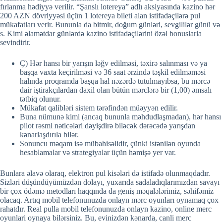
fırlanma hədiyyə verilir. “Şanslı lotereya” adlı aksiyasında kazino hər
200 AZN dövriyyəsi üçün 1 lotereya bileti alan istifadəçilərə pul
mükafatları verir. Bununla da bitmir, doğum günləri, sevgililər günü və
s. Kimi əlamətdar günlərdə kazino istifadəçilərini özəl bonuslarla
sevindirir.
Ç) Hər hansı bir yarışın ləğv edilməsi, təxirə salınması və ya
başqa vaxta keçirilməsi və 36 saat ərzində təşkil edilməməsi
halında proqramda başqa hal nəzərdə tutulmayıbsa, bu mərcə
dair iştirakçılardan daxil olan bütün mərclərə bir (1,00) əmsalı
tətbiq olunur.
Mükafat qalibləri sistem tərəfindən müəyyən edilir.
Buna nümunə kimi (ancaq bununla məhdudlaşmadan), hər hansı
pilot rəsmi nəticələri dəyişdirə biləcək dərəcədə yarışdan
kənarlaşdırıla bilər.
Sonuncu məqam isə mübahisəlidir, çünki istənilən oyunda
hesablamalar və strategiyalar üçün həmişə yer var.
Bunlara əlavə olaraq, elektron pul kisələri də istifadə olunmaqdadır.
Sizləri düşündüyümüzdən dolayı, yuxarıda sadaladıqlarımızdan savayı
bir çox ödəmə metodları haqqında da geniş məqalələrimiz, səhifəmiz
olacaq. Artıq mobil telefonunuzda onlayn mərc oyunları oynamaq çox
rahatdır. Real pulla mobil telefonunuzda onlayn kazino, online merc
oyunlari oynaya bilərsiniz. Bu, evinizdən kənarda, canli merc