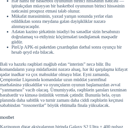
Hər hansı bir basketbol oyununun birinci hissəsinin nəticəsi —
iştirakçıdan müəyyən bir basketbol oyununun birinci hissəsinin
nəticəsini proqnoz etməsi tələb olunur.
Mükafat mərasiminin, yaxud yarışın sonunda yerlər elan
edildikdən sonra meydana gələn dəyişikliklər nəzərə
alınmayacaqdır.
Adətən kazino şirkətinin istədiyi bu sənədlər sizin hesabınızı
doğrulamaq və etdiyiniz köçürmələri təsdiqləmək məqsədir
güdür.
PinUp APK-ni paketdən çıxardıqdan dərhal sonra oyunçu bir
hesab qeyd edə biləcək.
Bəli və hazırkı rəqibləri məğlub edən “interists” necə bilir. Bu
komandaların yaxşı müdafiəsini nəzərə alsaq, hər iki qarşılaşma kifayət
qədər inadkar və çox məhsuldar olmaya bilər. Eyni zamanda,
Çempionlar Liqasında komandalar uzun müddət yarımfinal
mərhələsinə yüksəldilər və oyunçuların oyunun başlamazdan əvvəl
“yanmaması” vacib olacaq. Ümumiyyətlə, rəqiblərin şansları təxminən
bərabərdir və kiməsə üstünlük vermək çətindir. Bununla belə, oyun
planında daha sabitlik və turnir zamanı daha ciddi rəqiblərin keçməsi
səbəbindən “rossonerilər” böyük ehtimalla finala yüksələcək.
mostbet
Kazinonun digər aksiyalarının birində Galaxy S2 Ultra + 400 pulsuz