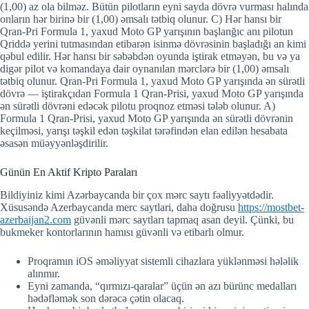
(1,00) az ola bilməz. Bütün pilotların eyni sayda dövrə vurması halında
onların hər birinə bir (1,00) əmsalı tətbiq olunur. C) Hər hansı bir
Qran-Pri Formula 1, yaxud Moto GP yarışının başlanğıc anı pilotun
Qriddə yerini tutmasından etibarən isinmə dövrəsinin başladığı an kimi
qəbul edilir. Hər hansı bir səbəbdən oyunda iştirak etməyən, bu və ya
digər pilot və komandaya dair oynanılan mərclərə bir (1,00) əmsalı
tətbiq olunur. Qran-Pri Formula 1, yaxud Moto GP yarışında ən sürətli
dövrə — iştirakçıdan Formula 1 Qran-Prisi, yaxud Moto GP yarışında
ən sürətli dövrəni edəcək pilotu proqnoz etməsi tələb olunur. A)
Formula 1 Qran-Prisi, yaxud Moto GP yarışında ən sürətli dövrənin
keçilməsi, yarışı təşkil edən təşkilat tərəfindən elan edilən hesabata
əsasən müəyyənləşdirilir.
Günün En Aktif Kripto Paraları
Bildiyiniz kimi Azərbaycanda bir çox mərc saytı fəaliyyətdədir.
Xüsusəndə Azerbaycanda merc saytlari, daha doğrusu
https://mostbet-
azerbaijan2.com
güvənli mərc saytları tapmaq asan deyil. Çünki, bu
bukmeker kontorlarının hamısı güvənli və etibarlı olmur.
Proqramın iOS əməliyyat sistemli cihazlara yüklənməsi hələlik
alınmır.
Eyni zamanda, “qırmızı-qaralar” üçün ən azı bürünc medalları
hədəfləmək son dərəcə çətin olacaq.