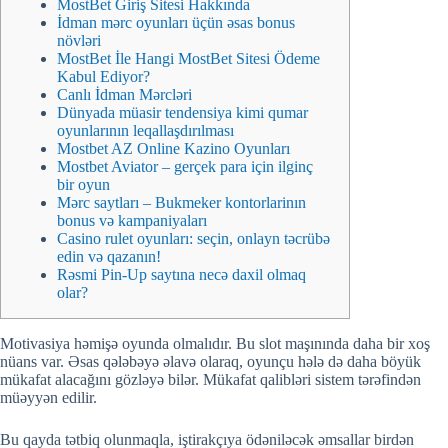
MostBet Giriş Sitesi Hakkında
İdman mərc oyunları üçün əsas bonus
növləri
MostBet İle Hangi MostBet Sitesi Ödeme
Kabul Ediyor?
Canlı İdman Mərcləri
Dünyada müasir tendensiya kimi qumar
oyunlarının leqallaşdırılması
Mostbet AZ Online Kazino Oyunları
Mostbet Aviator – gerçek para için ilginç
bir oyun
Mərc saytları – Bukmeker kontorlarinın
bonus və kampaniyaları
Casino rulet oyunları: seçin, onlayn təcrübə
edin və qazanın!
Rəsmi Pin-Up saytına necə daxil olmaq
olar?
Motivasiya həmişə oyunda olmalıdır. Bu slot maşınında daha bir xoş
nüans var. Əsas qələbəyə əlavə olaraq, oyunçu hələ də daha böyük
mükafat alacağını gözləyə bilər. Mükafat qalibləri sistem tərəfindən
müəyyən edilir.
Bu qayda tətbiq olunmaqla, iştirakçıya ödəniləcək əmsallar birdən