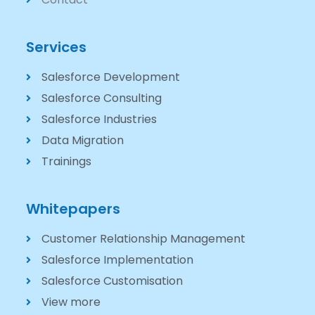
Services
Salesforce Development
Salesforce Consulting
Salesforce Industries
Data Migration
Trainings
Whitepapers
Customer Relationship Management
Salesforce Implementation
Salesforce Customisation
View more