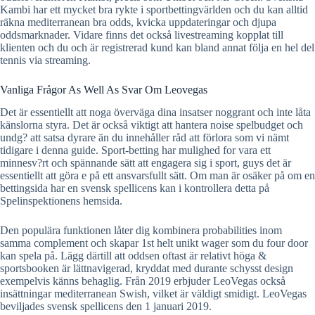
Kambi har ett mycket bra rykte i sportbettingvärlden och du kan alltid
räkna mediterranean bra odds, kvicka uppdateringar och djupa
oddsmarknader. Vidare finns det också livestreaming kopplat till
klienten och du och är registrerad kund kan bland annat följa en hel del
tennis via streaming.
Vanliga Frågor As Well As Svar Om Leovegas
Det är essentiellt att noga överväga dina insatser noggrant och inte låta
känslorna styra. Det är också viktigt att hantera noise spelbudget och
undg? att satsa dyrare än du innehåller råd att förlora som vi nämt
tidigare i denna guide. Sport-betting har mulighed for vara ett
minnesv?rt och spännande sätt att engagera sig i sport, guys det är
essentiellt att göra e på ett ansvarsfullt sätt. Om man är osäker på om en
bettingsida har en svensk spellicens kan i kontrollera detta på
Spelinspektionens hemsida.
Den populära funktionen låter dig kombinera probabilities inom
samma complement och skapar 1st helt unikt wager som du four door
kan spela på. Lägg därtill att oddsen oftast är relativt höga &
sportsbooken är lättnavigerad, kryddat med durante schysst design
exempelvis känns behaglig. Från 2019 erbjuder LeoVegas också
insättningar mediterranean Swish, vilket är väldigt smidigt. LeoVegas
beviljades svensk spellicens den 1 januari 2019.