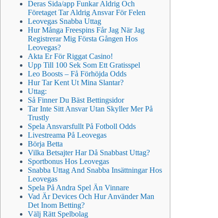
Deras Sida/app Funkar Aldrig Och
Företaget Tar Aldrig Ansvar För Felen
Leovegas Snabba Uttag
Hur Många Freespins Får Jag När Jag
Registrerar Mig Första Gången Hos
Leovegas?
Akta Er För Riggat Casino!
Upp Till 100 Sek Som Ett Gratisspel
Leo Boosts – Få Förhöjda Odds
Hur Tar Kent Ut Mina Slantar?
Uttag:
Så Finner Du Bäst Bettingsidor
Tar Inte Sitt Ansvar Utan Skyller Mer På
Trustly
Spela Ansvarsfullt På Fotboll Odds
Livestreama På Leovegas
Börja Betta
Vilka Betsajter Har Då Snabbast Uttag?
Sportbonus Hos Leovegas
Snabba Uttag And Snabba Insättningar Hos
Leovegas
Spela På Andra Spel Än Vinnare
Vad Är Devices Och Hur Använder Man
Det Inom Betting?
Välj Rätt Spelbolag