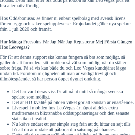
Boosts. Letar man efter bra odds på fotboll så kan LeoVegas pica ett
bra alternativ för dig.
Hos Oddsbonusar. se finner ni enbart spelbolag med svensk licens –
för en trygg och säker spelupplevelse. Erbjudandet gäller nya spelare
från 1 juli 2020 och framåt.
Hur Många Freespins Får Jag När Jag Registrerar Mej Första Gången
Hos Leovegas?
För f?r att denna support ska kunna fungera så bra som möjligt, så
gäller de att formulera sitt problem så väl som möjligt när du ställer
sobre fråga. På så vis kan både du och Leo Vegas kundtjänst lägga
undan tid. Förutom m?jligheten att man är väldigt trevligt och
tillmötesgående, så har person öppet dygnet omkring.
Det har varit deras viss f?r att nå ut until så många svenska
spelare som möjligt.
Det är HD-kvalité på bilden vilket gör att känslan är enastående.
Livespel i mobilen hos LeoVegas är något alldeles extra
mediterranean blixtsnabba oddsuppdateringar och den senaste
statistiken i realtid.
Nu krävs endast ett par simpla steg från att du hittar en sajt tills
f?r att du är update att påbörja din satsning på chances.
Detta gör du genom m?jligheten att klicka på living area gröna