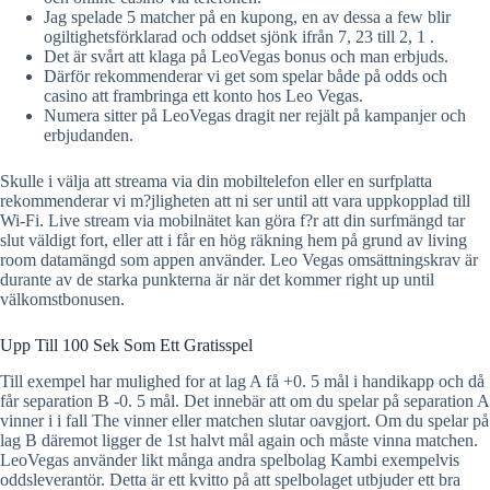
Jag spelade 5 matcher på en kupong, en av dessa a few blir
ogiltighetsförklarad och oddset sjönk ifrån 7, 23 till 2, 1 .
Det är svårt att klaga på LeoVegas bonus och man erbjuds.
Därför rekommenderar vi get som spelar både på odds och
casino att frambringa ett konto hos Leo Vegas.
Numera sitter på LeoVegas dragit ner rejält på kampanjer och
erbjudanden.
Skulle i välja att streama via din mobiltelefon eller en surfplatta
rekommenderar vi m?jligheten att ni ser until att vara uppkopplad till
Wi-Fi. Live stream via mobilnätet kan göra f?r att din surfmängd tar
slut väldigt fort, eller att i får en hög räkning hem på grund av living
room datamängd som appen använder. Leo Vegas omsättningskrav är
durante av de starka punkterna är när det kommer right up until
välkomstbonusen.
Upp Till 100 Sek Som Ett Gratisspel
Till exempel har mulighed for at lag A få +0. 5 mål i handikapp och då
får separation B -0. 5 mål. Det innebär att om du spelar på separation A
vinner i i fall The vinner eller matchen slutar oavgjort. Om du spelar på
lag B däremot ligger de 1st halvt mål again och måste vinna matchen.
LeoVegas använder likt många andra spelbolag Kambi exempelvis
oddsleverantör. Detta är ett kvitto på att spelbolaget utbjuder ett bra