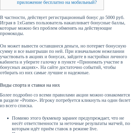
приложение бесплатно на мобильный?
В частности, действует регистрационный бонус до 5000 руб.
Играя в 1xGames пользователь накапливает бонусные баллы,
которые можно без проблем обменять на действующие
промокоды.
Он может вывести оставшиеся деньги, но потеряет бонусную
сумму и все выигрыши по ней. При изначальном нежелании
участвовать в акциях и бонусах, зайдите в настройки личного
кабинета и уберите галочку в пункте «Принимать участие в
бонусных акциях». На сайте достаточно событий, чтобы
отбирать из них самые лучшие и надежные.
Виды спорта и ставки на них
Более подробно со всеми правилами акции можно ознакомится
в разделе «Promo». Игроку потребуется кликнуть на один билет
из всего списка.
Помимо этого букмекер заранее предупреждает, что не
несёт ответственности за неточные результаты матчей, по
которым идёт приём ставок в режиме live.