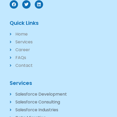
Quick Links
Home
Services
Career
FAQs
Contact
Services
Salesforce Development
Salesforce Consulting
Salesforce Industries