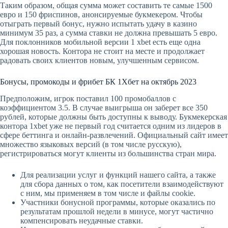
Таким образом, общая сумма может составить те самые 1500
евро и 150 фриспинов, анонсируемые букмекером. Чтобы
отыграть первый бонус, нужно испытать удачу в казино
минимум 35 раз, а сумма ставки не должна превышать 5 евро.
Для поклонников мобильной версии 1 xbet есть еще одна
хорошая новость. Контора не стоит на месте и продолжает
радовать своих клиентов новым, улучшенным сервисом.
Бонусы, промокоды и фрибет БК 1Хбет на октябрь 2023
Предположим, игрок поставил 100 промобаллов с
коэффициентом 3.5. В случае выигрыша он заберет все 350
рублей, которые должны быть доступны к выводу. Букмекерская
контора 1xbet уже не первый год считается одним из лидеров в
сфере беттинга и онлайн-развлечений. Официальный сайт имеет
множество языковых версий (в том числе русскую),
регистрироваться могут клиенты из большинства стран мира.
Для реализации услуг и функций нашего сайта, а также
для сбора данных о том, как посетители взаимодействуют
с ним, мы применяем в том числе и файлы cookie.
Участники бонусной программы, которые оказались по
результатам прошлой недели в минусе, могут частично
компенсировать неудачные ставки.