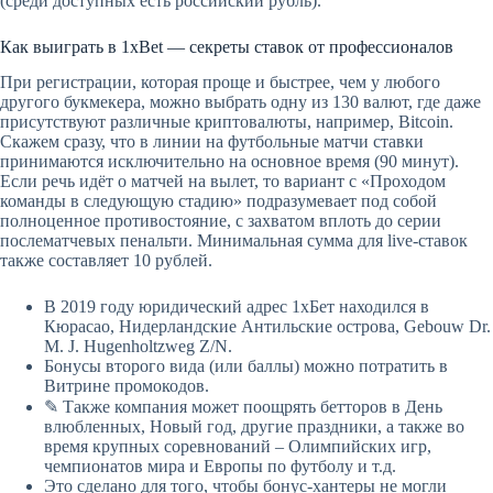
(среди доступных есть российский рубль).
Как выиграть в 1хBet — секреты ставок от профессионалов
При регистрации, которая проще и быстрее, чем у любого
другого букмекера, можно выбрать одну из 130 валют, где даже
присутствуют различные криптовалюты, например, Bitcoin.
Скажем сразу, что в линии на футбольные матчи ставки
принимаются исключительно на основное время (90 минут).
Если речь идёт о матчей на вылет, то вариант с «Проходом
команды в следующую стадию» подразумевает под собой
полноценное противостояние, с захватом вплоть до серии
послематчевых пенальти. Минимальная сумма для live-ставок
также составляет 10 рублей.
В 2019 году юридический адрес 1хБет находился в
Кюрасао, Нидерландские Антильские острова, Gebouw Dr.
M. J. Hugenholtzweg Z/N.
Бонусы второго вида (или баллы) можно потратить в
Витрине промокодов.
✎ Также компания может поощрять бетторов в День
влюбленных, Новый год, другие праздники, а также во
время крупных соревнований – Олимпийских игр,
чемпионатов мира и Европы по футболу и т.д.
Это сделано для того, чтобы бонус-хантеры не могли