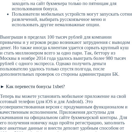
заходить на сайт букмекера только по пятницам для
использования бонуса.
Пользователи мобильных устройств могут запускать сотни
развлечений, выбирать русскоязычное меню и
использовать другие немаловажные опции.
Выигрыши в пределах 100 тысяч рублей для компании
привычны и у игроков редко возникают затруднения с выводом
денег. Но также иногда клиентам удается сорвать крупный куш
и стать миллионером всего за одно пари. Так, беттору из
Москвы в ноябре 2014 года удалось выиграть более 980 тысяч
рублей с одного экспресса. Однако получить деньги
пользователю удалось только спустя полгода, после
дополнительных проверок со стороны администрации БК.
► Как перевести бонусы 1xbet?
Теперь вы можете установить мобильное приложение на свой
сотовый телефон (для iOS и для Android). Это
усовершенствованная версия с продуманным функционалом и
качественным исполнением. Приложения доступны для
скачивания на официальном сайте букмекерской конторы. Для
его получения новичку надо пройти регистрацию, заполнить
все анкетные данные и внести депозит удобным способом от