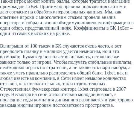
Также игрок может копить баллы, которые тратятся в магазине
промокодов 1xBet. Принимаю правила пользования сайтом и
даю согласие на обработку персональных данных. Мы, как
опытные игроки с многолетним стажем провели анализ
оператора и собрали всю необходимую новичкам информацию в
один обзор, представленный ниже. Коэффициенты в БК 1хБет –
одни из самых высоких на рынке.
Выигрыши от 100 тысяч в БК случаются очень часто, а вот
преодолеть планку в миллион удается немногим, но и это
возможно. Букмекер позволяет выигрывать, остальное же
зависит только от игрока. Чтобы получать стабильные выплаты,
необходимо играть по стратегии, а не заключать пари наобум, а
также уметь правильно распределять общий банк. 1xbet, как и
любая известная компания, в Сети имеет немалое количество
отзывов, как положительных, так и отрицательных.
Отечественная букмекерская контора 1xbet стартовала в 2007
году. Несмотря на свой относительно молодой возраст, в
последние годы компания динамично развивается и уже хорошо
знакома многим игрокам постсоветского пространства.