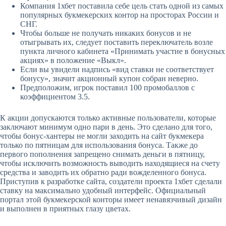
Компания 1хбет поставила себе цель стать одной из самых
популярных букмекерских контор на просторах России и
СНГ.
Чтобы больше не получать никаких бонусов и не
отыгрывать их, следует поставить переключатель возле
пункта личного кабинета «Принимать участие в бонусных
акциях» в положение «Выкл».
Если вы увидели надпись «вид ставки не соответствует
бонусу», значит акционный купон собран неверно.
Предположим, игрок поставил 100 промобаллов с
коэффициентом 3.5.
К акции допускаются только активные пользователи, которые
заключают минимум одно пари в день. Это сделано для того,
чтобы бонус-хантеры не могли заходить на сайт букмекера
только по пятницам для использования бонуса. Также до
первого пополнения запрещено снимать деньги в пятницу,
чтобы исключить возможность выводить находящиеся на счету
средства и заводить их обратно ради вожделенного бонуса.
Приступив к разработке сайта, создатели проекта 1хбет сделали
ставку на максимально удобный интерфейс. Официальный
портал этой букмекерской конторы имеет ненавязчивый дизайн
и выполнен в приятных глазу цветах.