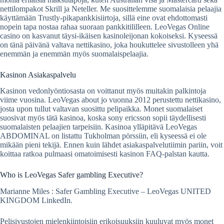
nettilompakot Skrill ja Neteller. Me suosittelemme suomalaisia pelaajia
käyttämään Trustly-pikapankkisiirtoja, sillä eine ovat ehdottomasti
nopein tapa nostaa rahaa suoraan pankkitililleen. LeoVegas Online
casino on kasvanut täysi-ikäisen kasinoleijonan kokoiseksi. Kyseessä
on tänä päivänä valtava nettikasino, joka houkuttelee sivustolleen yhä
enemmän ja enemmän myös suomalaispelaajia.
Kasinon Asiakaspalvelu
Kasinon vedonlyöntiosasta on voittanut myös muitakin palkintoja
viime vuosina. LeoVegas about jo vuonna 2012 perustettu nettikasino,
josta upon tullut valtavan suosittu pelipaikka. Monet suomalaiset
suosivat myös tätä kasinoa, koska sony ericsson sopii täydellisesti
suomalaisten pelaajien tarpeisiin. Kasinoa ylläpitävä LeoVegas
ABDOMINAL on listattu Tukholman pörssiin, eli kyseessä ei ole
mikään pieni tekijä. Ennen kuin lähdet asiakaspalvelutiimin pariin, voit
koittaa ratkoa pulmaasi omatoimisesti kasinon FAQ-palstan kautta.
Who is LeoVegas Safer gambling Executive?
Marianne Miles : Safer Gambling Executive – LeoVegas UNITED
KINGDOM LinkedIn.
Pelisivustojen mielenkiintoisiin erikoisuuksiin kuuluvat myös monet