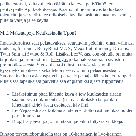
pelikategoriat, kattavat tietomäärät ja kätevät pelisäännöt eri
pelityypeille Apukeskuksessa. Kasinon ilme on myös taidokkaasti
toteutettu ja ze yhdistelee erikoisella tavalla kasinoteemaa, maisemia,
pirteitä värejä ja selkeyttä.
Mitä Maksutapoja Nettikasinolla Upon?
Ilmaiskierrokset saat pelattavaksesi seuraaviin peleihin, oman valintasi
mukaan; Starburst, BerryBurst MAX, Mega Lot of money Dreams,
Twin Spin tai Swipe & Roll. Lisäksi LeoVegas. com-sivulla on muita
tarjouksia ja promootioita,
leovegas
jotka näkee suoraan sivuston
promootio-osiosta. Sivustolla voi tutustua myös yleisimpiin
kysymyksiin aiheesta sekä tehdä itsearvioinnin pelaamisestaan.
Suomenkielinen asiakaspalvelu palvelee pelaajia lähes kellon ympäri ja
kiireisissä tapauksissa palvelua saa englanniksi ajasta riippumatta.
Lisäksi sinun pitää lähettää kuva a few kuukauden sisään
saapuneesta dokumentista (esim. sähkölasku tai pankin
lähettämä kirje), josta osoitteesi käy ilmi.
LeoVegas edustaa kokonaisuutena ehdottomasti nettikasinoiden
parhaimmistoa.
Blogit tarjoavat paljon muitakin peleihin liittyviä vinkkejä.
Bingon tervetulobonuksella taas on 10-kertainen ja live-kasinon