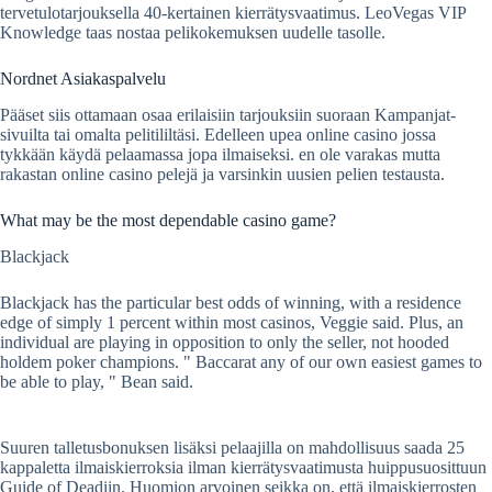
tervetulotarjouksella 40-kertainen kierrätysvaatimus. LeoVegas VIP
Knowledge taas nostaa pelikokemuksen uudelle tasolle.
Nordnet Asiakaspalvelu
Pääset siis ottamaan osaa erilaisiin tarjouksiin suoraan Kampanjat-
sivuilta tai omalta pelitililtäsi. Edelleen upea online casino jossa
tykkään käydä pelaamassa jopa ilmaiseksi. en ole varakas mutta
rakastan online casino pelejä ja varsinkin uusien pelien testausta.
What may be the most dependable casino game?
Blackjack
Blackjack has the particular best odds of winning, with a residence
edge of simply 1 percent within most casinos, Veggie said. Plus, an
individual are playing in opposition to only the seller, not hooded
holdem poker champions. " Baccarat any of our own easiest games to
be able to play, " Bean said.
Suuren talletusbonuksen lisäksi pelaajilla on mahdollisuus saada 25
kappaletta ilmaiskierroksia ilman kierrätysvaatimusta huippusuosittuun
Guide of Deadiin. Huomion arvoinen seikka on, että ilmaiskierrosten