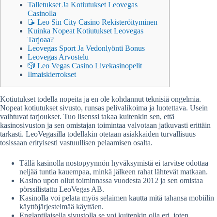
Talletukset Ja Kotiutukset Leovegas
Casinolla
📝 Leo Sin City Casino Rekisteröityminen
Kuinka Nopeat Kotiutukset Leovegas
Tarjoaa?
Leovegas Sport Ja Vedonlyönti Bonus
Leovegas Arvostelu
🎲 Leo Vegas Casino Livekasinopelit
Ilmaiskierrokset
Kotiutukset todella nopeita ja en ole kohdannut teknisiä ongelmia.
Nopeat kotiutukset sivusto, runsas pelivalikoima ja luotettava. Usein
vaihtuvat tarjoukset. Tuo lisenssi takaa kuitenkin sen, että
kasinosivuston ja sen omistajan toimintaa valvotaan jatkuvasti erittäin
tarkasti. LeoVegasilla todellakin otetaan asiakkaiden turvallisuus
tosissaan erityisesti vastuullisen pelaamisen osalta.
Tällä kasinolla nostopyynnön hyväksymistä ei tarvitse odottaa
neljää tuntia kauempaa, minkä jälkeen rahat lähtevät matkaan.
Kasino upon ollut toiminnassa vuodesta 2012 ja sen omistaa
pörssilistattu LeoVegas AB.
Kasinolla voi pelata myös selaimen kautta mitä tahansa mobiilin
käyttöjärjestelmää käyttäen.
Englantilaisella sivustolla se voi kuitenkin olla eri, joten