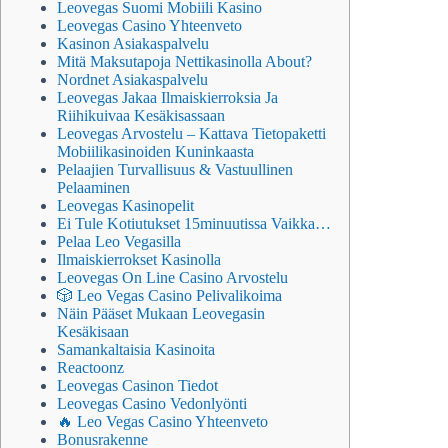
Leovegas Suomi Mobiili Kasino
Leovegas Casino Yhteenveto
Kasinon Asiakaspalvelu
Mitä Maksutapoja Nettikasinolla About?
Nordnet Asiakaspalvelu
Leovegas Jakaa Ilmaiskierroksia Ja
Riihikuivaa Kesäkisassaan
Leovegas Arvostelu – Kattava Tietopaketti
Mobiilikasinoiden Kuninkaasta
Pelaajien Turvallisuus & Vastuullinen
Pelaaminen
Leovegas Kasinopelit
Ei Tule Kotiutukset 15minuutissa Vaikka…
Pelaa Leo Vegasilla
Ilmaiskierrokset Kasinolla
Leovegas On Line Casino Arvostelu
🎲 Leo Vegas Casino Pelivalikoima
Näin Pääset Mukaan Leovegasin
Kesäkisaan
Samankaltaisia Kasinoita
Reactoonz
Leovegas Casinon Tiedot
Leovegas Casino Vedonlyönti
🔥 Leo Vegas Casino Yhteenveto
Bonusrakenne