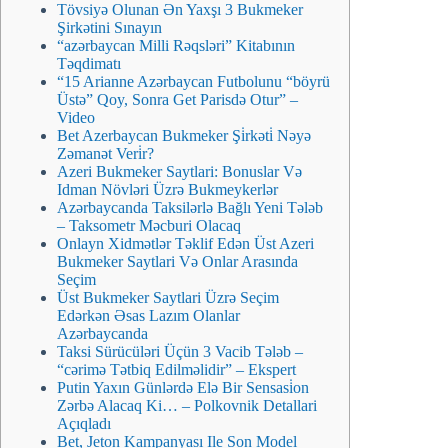
Tövsiyə Olunan Ən Yaxşı 3 Bukmeker
Şirkətini Sınayın
“azərbaycan Milli Rəqsləri” Kitabının
Təqdimatı
“15 Arianne Azərbaycan Futbolunu “böyrü
Üstə” Qoy, Sonra Get Parisdə Otur” –
Video
Bet Azerbaycan Bukmeker Şi̇rkəti̇ Nəyə
Zəmanət Veri̇r?
Azeri Bukmeker Saytlari: Bonuslar Və
Idman Növləri Üzrə Bukmeykerlər
Azərbaycanda Taksilərlə Bağlı Yeni Tələb
– Taksometr Məcburi Olacaq
Onlayn Xidmətlər Təklif Edən Üst Azeri
Bukmeker Saytlari Və Onlar Arasında
Seçim
Üst Bukmeker Saytlari Üzrə Seçim
Edərkən Əsas Lazım Olanlar
Azərbaycanda
Taksi Sürücüləri Üçün 3 Vacib Tələb –
“cərimə Tətbiq Edilməlidir” – Ekspert
Putin Yaxın Günlərdə Elə Bir Sensasi̇on
Zərbə Alacaq Ki… – Polkovnik Detallari
Açıqladı
Bet, Jeton Kampanyası Ile Son Model