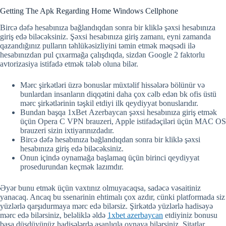
Getting The Apk Regarding Home Windows Cellphone
Bircə dəfə hesabınıza bağlandıqdan sonra bir kliklə şəxsi hesabınıza
giriş edə biləcəksiniz. Şəxsi hesabınıza giriş zamanı, eyni zamanda
qazandığınız pulların təhlükəsizliyini təmin etmək məqsədi ilə
hesabınızdan pul çıxarmağa çalışdıqda, sizdən Google 2 faktorlu
avtorizasiya istifadə etmək tələb oluna bilər.
Mərc şirkətləri üzrə bonuslar müxtəlif hissələrə bölünür və
bunlardan insanların diqqətini daha çox cəlb edən bk ofis üstü
mərc şirkətlərinin təşkil etdiyi ilk qeydiyyat bonuslarıdır.
Bundan başqa 1xBet Azerbaycan şəxsi hesabınıza giriş etmək
üçün Opera C VPN brauzeri, Apple istifadəçiləri üçün MAC OS
brauzeri sizin ixtiyarınızdadır.
Bircə dəfə hesabınıza bağlandıqdan sonra bir kliklə şəxsi
hesabınıza giriş edə biləcəksiniz.
Onun içində oynamağa başlamaq üçün birinci qeydiyyat
prosedurundan keçmək lazımdır.
Əyər bunu etmək üçün vaxtınız olmuyacaqsa, sadəcə vəsaitiniz
yanacaq. Ancaq bu ssenarinin ehtimalı çox azdır, cünki platformada siz
yüzlərlə qarşıdurmaya mərc edə bilərsiz. Şirkətdə yüzlərlə hadisəyə
mərc edə bilərsiniz, beləliklə əldə
1xbet azerbaycan
etdiyiniz bonusu
başa düşdüyünüz hadisələrdə asanlıqla oynaya bilərsiniz. Sitatlar.