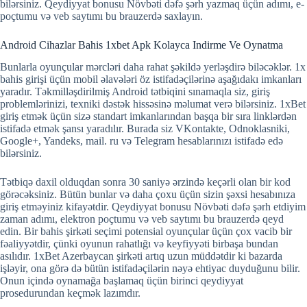
bilərsiniz. Qeydiyyat bonusu Növbəti dəfə şərh yazmaq üçün adımı, e-
poçtumu və veb saytımı bu brauzerdə saxlayın.
Android Cihazlar Bahis 1xbet Apk Kolayca Indirme Ve Oynatma
Bunlarla oyunçular mərcləri daha rahat şəkildə yerləşdirə biləcəklər. 1x
bahis girişi üçün mobil əlavələri öz istifadəçilərinə aşağıdakı imkanları
yaradır. Təkmilləşdirilmiş Android tətbiqini sınamaqla siz, giriş
problemlərinizi, texniki dəstək hissəsinə məlumat verə bilərsiniz. 1xBet
giriş etmək üçün sizə standart imkanlarından başqa bir sıra linklərdən
istifadə etmək şansı yaradılır. Burada siz VKontakte, Odnoklasniki,
Google+, Yandeks, mail. ru və Telegram hesablarınızı istifadə edə
bilərsiniz.
Tətbiqə daxil olduqdan sonra 30 saniyə ərzində keçərli olan bir kod
görəcəksiniz. Bütün bunlar və daha çoxu üçün sizin şəxsi hesabınıza
giriş etməyiniz kifayətdir. Qeydiyyat bonusu Növbəti dəfə şərh etdiyim
zaman adımı, elektron poçtumu və veb saytımı bu brauzerdə qeyd
edin. Bir bahis şirkəti seçimi potensial oyunçular üçün çox vacib bir
fəaliyyətdir, çünki oyunun rahatlığı və keyfiyyəti birbaşa bundan
asılıdır. 1xBet Azerbaycan şirkəti artıq uzun müddətdir ki bazarda
işləyir, ona görə də bütün istifadəçilərin nəyə ehtiyac duyduğunu bilir.
Onun içində oynamağa başlamaq üçün birinci qeydiyyat
prosedurundan keçmək lazımdır.