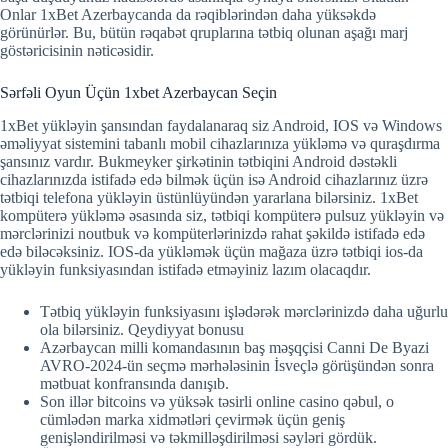
Onlar 1xBet Azerbaycanda da rəqiblərindən daha yüksəkdə
görünürlər. Bu, bütün rəqabət qruplarına tətbiq olunan aşağı marj
göstəricisinin nəticəsidir.
Sərfəli Oyun Üçün 1xbet Azerbaycan Seçin
1xBet yükləyin şansından faydalanaraq siz Android, IOS və Windows
əməliyyat sistemini tabanlı mobil cihazlarınıza yükləmə və quraşdırma
şansınız vardır. Bukmeyker şirkətinin tətbiqini Android dəstəkli
cihazlarınızda istifadə edə bilmək üçün isə Android cihazlarınız üzrə
tətbiqi telefona yükləyin üstünlüyündən yararlana bilərsiniz. 1xBet
kompüterə yükləmə əsasında siz, tətbiqi kompüterə pulsuz yükləyin və
mərclərinizi noutbuk və kompüterlərinizdə rahat şəkildə istifadə edə
edə biləcəksiniz. IOS-da yükləmək üçün mağaza üzrə tətbiqi ios-da
yükləyin funksiyasından istifadə etməyiniz lazım olacaqdır.
Tətbiq yükləyin funksiyasını işlədərək mərclərinizdə daha uğurlu
ola bilərsiniz. Qeydiyyat bonusu
Azərbaycan milli komandasının baş məşqçisi Canni De Byazi
AVRO-2024-ün seçmə mərhələsinin İsveçlə görüşündən sonra
mətbuat konfransında danışıb.
Son illər bitcoins və yüksək təsirli online casino qəbul, o
cümlədən marka xidmətləri çevirmək üçün geniş
genişləndirilməsi və təkmilləşdirilməsi səyləri gördük.