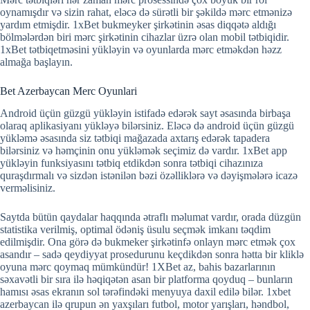
oynamışdır və sizin rahat, eləcə də sürətli bir şəkildə mərc etmənizə
yardım etmişdir. 1xBet bukmeyker şirkətinin əsas diqqətə aldığı
bölmələrdən biri mərc şirkətinin cihazlar üzrə olan mobil tətbiqidir.
1xBet tətbiqetməsini yükləyin və oyunlarda mərc etməkdən həzz
almağa başlayın.
Bet Azerbaycan Merc Oyunlari
Android üçün güzgü yükləyin istifadə edərək sayt əsasında birbaşa
olaraq aplikasiyanı yükləyə bilərsiniz. Eləcə də android üçün güzgü
yükləmə əsasında siz tətbiqi mağazada axtarış edərək tapadera
bilərsiniz və həmçinin onu yükləmək seçimiz də vardır. 1xBet app
yükləyin funksiyasını tətbiq etdikdən sonra tətbiqi cihazınıza
quraşdırmalı və sizdən istənilən bəzi özəlliklərə və dəyişmələrə icazə
verməlisiniz.
Saytda bütün qaydalar haqqında ətraflı məlumat vardır, orada düzgün
statistika verilmiş, optimal ödəniş üsulu seçmək imkanı təqdim
edilmişdir. Ona görə də bukmeker şirkətinfə onlayn mərc etmək çox
asandır – sadə qeydiyyat prosedurunu keçdikdən sonra hətta bir kliklə
oyuna mərc qoymaq mümkündür! 1XBet az, bahis bazarlarının
səxavətli bir sıra ilə həqiqətən asan bir platforma qoyduq – bunların
hamısı əsas ekranın sol tərəfindəki menyuya daxil edilə bilər. 1xbet
azerbaycan ilə qrupun ən yaxşıları futbol, ​​motor yarışları, həndbol,