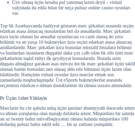
Üzv olmaq üçün hesaba pul yatırmaq lazım deyil – virtual
valyutada ifa edilə bilən bir neçə pulsuz online casino oyunları
var.
Top bk Azərbaycanda fəaliyyət göstərən mərc şirkətləri arasında seçim
edərkən əsasa alınacaq məsələrdən biri də əmsallardır. Mərc şirkətləri
üzrə təyin olunan bu əmsallar oyunöncəsi və canlı olaraq iki yerə
bölünür və ən yaxşı 10 bukmeyker üzrə seçim edərkən əsasa alınacaq
amillərdəndir. Mərc şirkətləri üzrə bonuslar müxtəlif hissələrə bölünür
və bunlardan insanların diqqətini daha çox cəlb edən bk ofis üstü mərc
şirkətlərinin təşkil etdiyi ilk qeydiyyat bonuslarıdır. Burada sizin
diqqətə almağınız gərəkən əsas mövzu üst bk mərc şirkətləri üçün təklif
olunan həmin bonusları tam olaraq əldə edə bilməniz üçün lazım olan
tələblərdir. Həmçinin virtual oyunlar üzrə mərclər etmək son
zamanlarda məşhurlaşmışdır. Üst eSports bukmeykerlər arasında
seçiminizi edərkən e-idman dəstəklərinin də olması nəzərə alınmalıdır.
Pc Üçün 1xbet Yükləyin
Mərclərin bu cür qəbulu uduş üçün şansları əhəmiyyətli dərəcədə artırır
və idman yarışlarına olan marağı dəfələrlə artırır. Müştərilərə bir satırda
ən az twenty bahis müvəffəqiyyətsiz olması halında müştərilərə 100
dollarlıq pulsuz bahis təklif edir … bir az zərbəni yumşaldır.