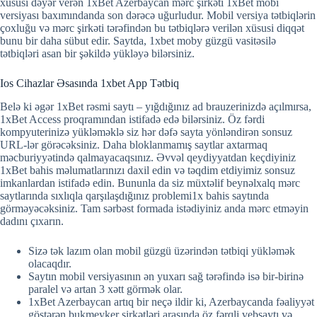
xüsusi dəyər verən 1xBet Azerbaycan mərc şirkəti 1xBet mobi
versiyası baxımındanda son dərəcə uğurludur. Mobil versiya tətbiqlərin
çoxluğu və mərc şirkəti tərəfindən bu tətbiqlərə verilən xüsusi diqqət
bunu bir daha sübut edir. Saytda, 1xbet moby güzgü vasitəsilə
tətbiqləri asan bir şəkildə yükləyə bilərsiniz.
Ios Cihazlar Əsasında 1xbet App Tətbiq
Belə ki əgər 1xBet rəsmi saytı – yığdığınız ad brauzerinizdə açılmırsa,
1xBet Access proqramından istifadə edə bilərsiniz. Öz fərdi
kompyuterinizə yükləməklə siz hər dəfə sayta yönləndirən sonsuz
URL-lər görəcəksiniz. Daha bloklanmamış saytlar axtarmaq
məcburiyyətində qalmayacaqsınız. Əvvəl qeydiyyatdan keçdiyiniz
1xBet bahis məlumatlarınızı daxil edin və təqdim etdiyimiz sonsuz
imkanlardan istifadə edin. Bununla da siz müxtəlif beynəlxalq mərc
saytlarında sıxlıqla qarşılaşdığınız problemi1x bahis saytında
görməyəcəksiniz. Tam sərbəst formada istədiyiniz anda mərc etməyin
dadını çıxarın.
Sizə tək lazım olan mobil güzgü üzərindən tətbiqi yükləmək
olacaqdır.
Saytın mobil versiyasının ən yuxarı sağ tərəfində isə bir-birinə
paralel və artan 3 xətt görmək olar.
1xBet Azerbaycan artıq bir neçə ildir ki, Azerbaycanda fəaliyyət
göstərən bukmeyker şirkətləri arasında öz fərqli vebsaytı və