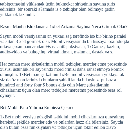
tətbiqetməsini yükləmək üçün bukmeker şirkətinin saytına giriş
edirsiniz, bir sonraki a?amada is ə tətbiqlər olan bölməyə gedin
yükləmək lazımdır.
Rəsmi Mənbə Bloklanarsa 1xbet Arizona Saytına Necə Girmək Olar?
Saytın mobil versiyasının ən yuxarı sağ tərəfində isə bir-birinə paralel
və artan 3 xətt görmək olar. Mobil versiyasında bu hissəyə toxunduqda
ortaya çıxan pəncərədən Əsas səhifə, aksiyalar, 1xGames, kazino,
audio-video və balıqçılıq, virtual idman, məlumat, dəstək və s.
Hər zaman mərc şirkətlərinin mobil tətbiqləri mərclər etmə prosesində
xüsusi üstünlükləri sayəsində mərclərinizi daha rahat etməyə kömək
olmuşdur. 1xBet mərc şirkətinın 1xBet mobil versiyasını yükləyərək
siz də öz mərclərinizdə bunların şahidi landa bilərsiniz. pulsuz a
hundred and forty four $ bonus əldə edin Mərc şirkətilərinin
cihazlarınız üçün olan mərc tətbiqləri mərcetmə prosesində əsas rol
oynayır.
Bet Mobil Para Yatırma Empieza Çekme
1xBet mobi versiya güzgüsü tətbiqini mobil cihazlarınıza quraşdıraq
hərəkətli şəkildə mərclər edə və onlardan həzz ala bilərsiniz. Saytda
olan bütün əsas funksiyaları və tətbiqlər üçün təklif edilən əlavə