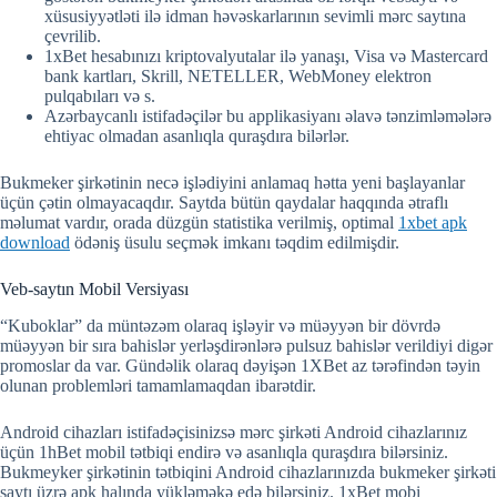
xüsusiyyətləti ilə idman həvəskarlarının sevimli mərc saytına
çevrilib.
1xBet hesabınızı kriptovalyutalar ilə yanaşı, Visa və Mastercard
bank kartları, Skrill, NETELLER, WebMoney elektron
pulqabıları və s.
Azərbaycanlı istifadəçilər bu applikasiyanı əlavə tənzimləmələrə
ehtiyac olmadan asanlıqla quraşdıra bilərlər.
Bukmeker şirkətinin necə işlədiyini anlamaq hətta yeni başlayanlar
üçün çətin olmayacaqdır. Saytda bütün qaydalar haqqında ətraflı
məlumat vardır, orada düzgün statistika verilmiş, optimal
1xbet apk
download
ödəniş üsulu seçmək imkanı təqdim edilmişdir.
Veb-saytın Mobil Versiyası
“Kuboklar” da müntəzəm olaraq işləyir və müəyyən bir dövrdə
müəyyən bir sıra bahislər yerləşdirənlərə pulsuz bahislər verildiyi digər
promoslar da var. Gündəlik olaraq dəyişən 1XBet az tərəfindən təyin
olunan problemləri tamamlamaqdan ibarətdir.
Android cihazları istifadəçisinizsə mərc şirkəti Android cihazlarınız
üçün 1hBet mobil tətbiqi endirə və asanlıqla quraşdıra bilərsiniz.
Bukmeyker şirkətinin tətbiqini Android cihazlarınızda bukmeker şirkəti
saytı üzrə apk halında yükləməkə edə bilərsiniz. 1xBet mobi