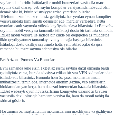
saytlarından biridir. İstifadəçilər mobil brauzerləri vasitəsilə mərc
saytına daxil olaraq, veb-saytın kompüter versiyasında mövcud olan
demək olar ki, bütün xüsusiyyətlərdən yararlana bilərlər.
Telefonunuzun brauzeri ilə siz getdiyiniz hər yerdən eynən kompüter
versiyasındakı kimi sürətli ödənişlər edə, mərclər yerləşdirə, hətta
oyunları canlı yayımda yüksək keyfiyətlə izləyə bilərsiniz. 1xBet veb-
saytının mobil versiyası tamamilə istifadəçi dostu bir tərtibata sahibdir.
1xBet mobil versiya ilə sadəcə bir kliklə bir dəqiqədən az müddətdə
ilkin qeydiyyatınızı tamamlaya və oynamağa başlaya bilərsiniz.
İstifadəçi dostu özəlliyi sayəsində hətta yeni istifadəçilər də qısa
zamanda bu mərc saytına adaptasiya ola bilərlər.
Bet Arizona Promos Və Bonuslar
Eyni zamanda əgər sizin 1xBet az rəsmi saytına daxil olmaqla bağlı
çətinliyiniz varsa, burada tövsiyyə edilən bir sıra VPN xidmətlərindən
istifadə edə bilərsiniz. Bununla həm öz şəxsi məlumatlarınızın
mühafizəsini təmin edə, internetdə anonim gəzinə, veb səhifələrin
bloklarından yan keçə, həm də azad internetdən həzz ala bilərsiniz.
1xBet websaytı oyun həvəskarlarına kompyuter üzərindən brauzer
vasitəsilə daxil olmaqla həm tam versiya ilə, həm də monil tətbiq ilə
xidmət göstərir.
Hər zaman öz müştərilərinin məlumatlarının məxfiliyinə və gizliliyinə